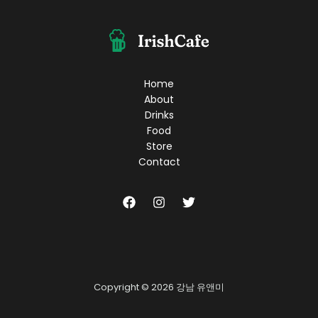
트
렌
드,
당
신
의
Home
모
About
든
Drinks
기
Food
대
Store
를
Contact
뛰
어
넘
다!
Copyright © 2026 강남 유앤미