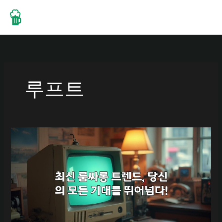
콘
텐
츠
로
건
너
뛰
루프트
기