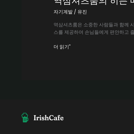
역삼셔츠룸의 히든 
자기계발
/
유진
역삼셔츠룸은 소중한 사람들과 함께 시
스를 제공하여 손님들에게 편안하고 즐
역
더 읽기"
삼
셔
츠
룸
의
히
든
매
력,
즐
거