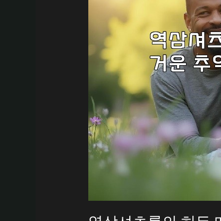
성
공
하
는
법!