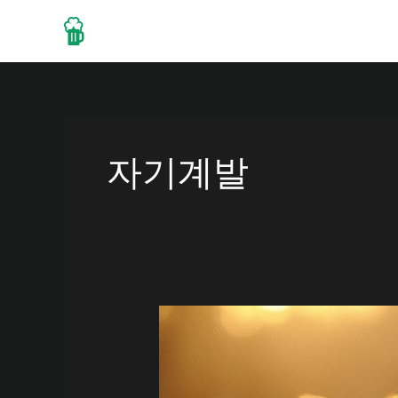
콘
텐
Home
About
Drinks
츠
로
건
너
뛰
자기계발
기