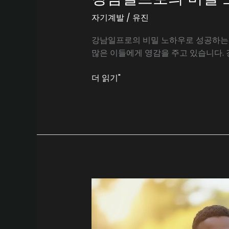
자기계발
/
유진
강남일프로의 비밀 노하우로 성공하는 
많은 이들에게 영감을 주고 있습니다.
강
더 읽기"
남
일
프
로
의
비
밀
노
하
우
로