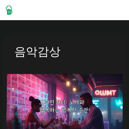
콘
텐
츠
로
건
너
뛰
음악감상
기