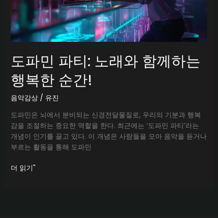
도파민 파티: 노래와 함께하는
행복한 순간!
음악감상
/
유진
도파민은 뇌에서 분비되는 신경전달물질로, 우리의 기분과 행복
감을 조절하는 중요한 역할을 한다. 최근에는 ‘도파민 파티’라는
개념이 인기를 끌고 있다. 이 개념은 사람들을 모아 음악을 듣거나
부르는 활동을 통해 도파민
도
더 읽기"
파
민
파
티: