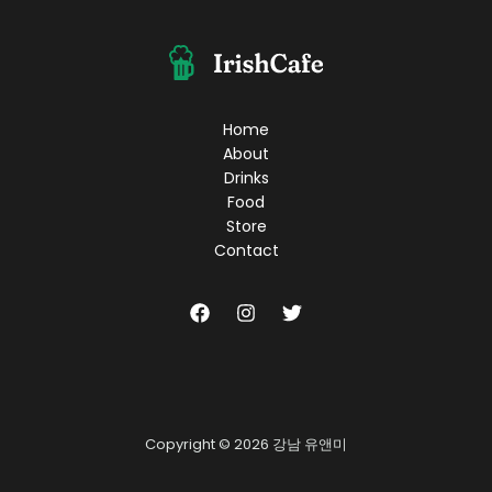
노
래
와
함
께
하
Home
는
About
행
Drinks
복
Food
한
Store
순
Contact
간!
Copyright © 2026 강남 유앤미