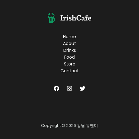
롱
찾
기!
현
대
적
Home
인
About
분
Drinks
위
Food
기
Store
와
Contact
최
상
의
서
비
스!
Copyright © 2026 강남 유앤미