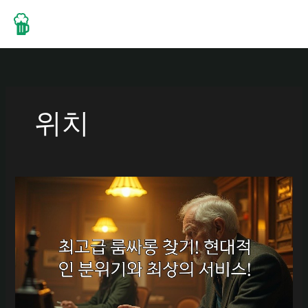
콘
텐
츠
로
건
너
뛰
위치
기