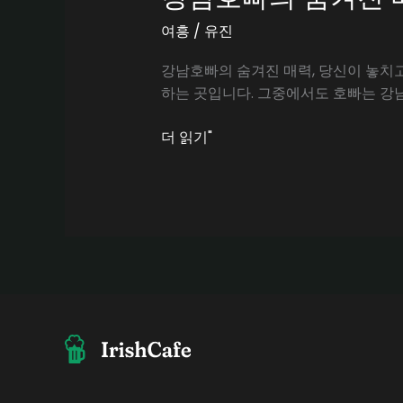
여흥
/
유진
강남호빠의 숨겨진 매력, 당신이 놓치
하는 곳입니다. 그중에서도 호빠는 강
강
더 읽기"
남
호
빠
의
숨
겨
진
매
력,
당
신