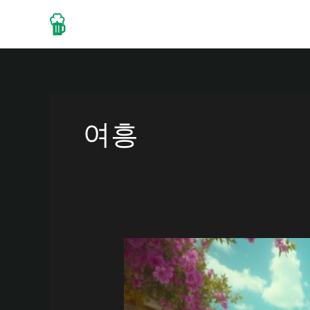
콘
텐
Home
About
Drinks
츠
로
건
너
뛰
여흥
기