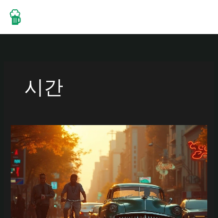
콘
텐
츠
로
건
너
뛰
시간
기