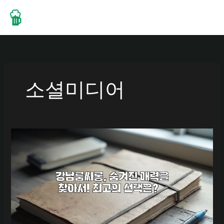
콘
텐
츠
로
건
너
뛰
소셜미디어
기