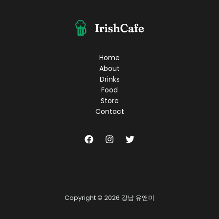
숨
겨
진
매
력
을
Home
찾
About
아
Drinks
서!
Food
최
Store
고
Contact
의
선
택
은?
Copyright © 2026 강남 유앤미