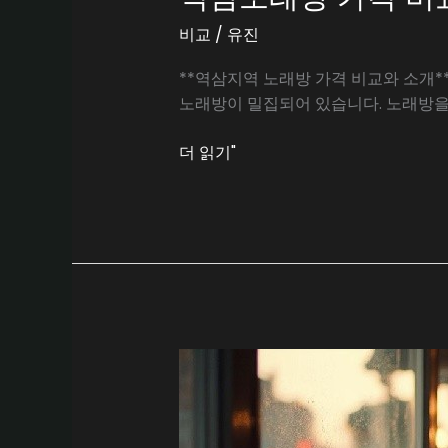
비교
/
유진
**역삼지역 노래방 가격 비교와 소개*
노래방이 밀집되어 있습니다. 노래방을
역
더 읽기"
삼
노
래
방
가
격
비
교