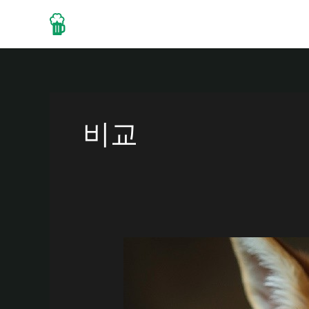
콘
텐
Home
About
Drinks
츠
로
건
너
뛰
비교
기