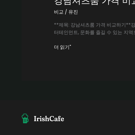
강남셔츠룸 가격 비
비교
/
유진
**제목: 강남셔츠룸 가격 비교하기**
터테인먼트, 문화를 즐길 수 있는 지역
강
더 읽기"
남
셔
츠
룸
가
격
비
교
하
기