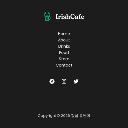
기
트
렌
드,
이
젠
Home
룸
About
싸
Drinks
롱
Food
도
Store
미
Contact
쳤
다?!
Copyright © 2026 강남 유앤미