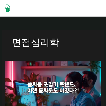
콘
텐
츠
로
건
너
뛰
면접심리학
기