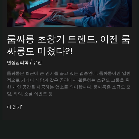
룸싸롱 초창기 트렌드, 이젠 룸
싸롱도 미쳤다?!
면접심리학
/
유진
룸싸롱은 최근에 큰 인기를 끌고 있는 업종인데, 룸싸롱이란 일반
적으로 카페나 식당과 같은 공간에서 활동하는 소규모 그룹을 위
한 개인 공간을 제공하는 업소를 의미합니다. 룸싸롱은 소규모 모
임, 회의, 소셜 이벤트 등
룸
더 읽기"
싸
롱
초
창