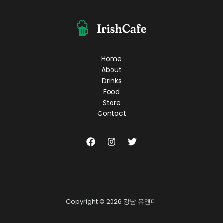
와
감
성
가
득,
노
Home
래
About
방
Drinks
마
Food
스
Store
터
Contact
로
변
신
하
자!
Copyright © 2026 강남 유앤미