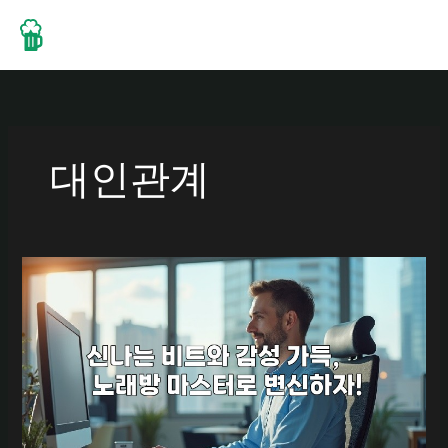
콘
텐
츠
로
건
너
뛰
대인관계
기