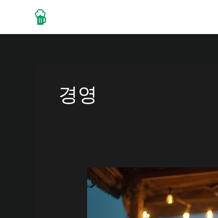
콘
텐
Home
About
Drinks
츠
로
건
너
뛰
경영
기