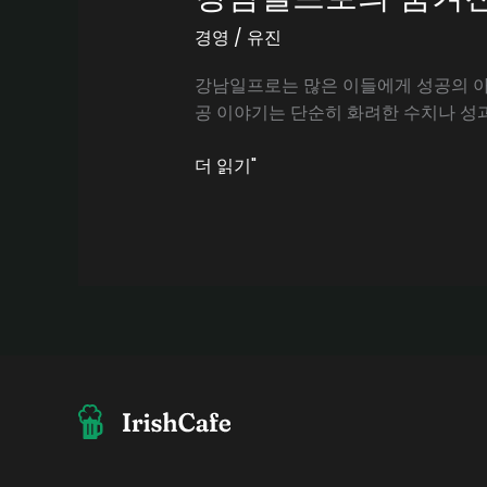
경영
/
유진
강남일프로는 많은 이들에게 성공의 아
공 이야기는 단순히 화려한 수치나 성과
강
더 읽기"
남
일
프
로
의
숨
겨
진
노
하
우