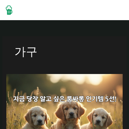
콘
텐
츠
로
건
너
뛰
가구
기