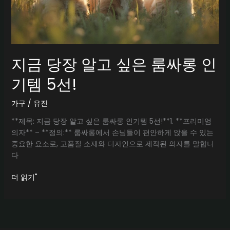
지금 당장 알고 싶은 룸싸롱 인
기템 5선!
가구
/
유진
**제목: 지금 당장 알고 싶은 룸싸롱 인기템 5선!**1. **프리미엄
의자** – **정의:** 룸싸롱에서 손님들이 편안하게 앉을 수 있는
중요한 요소로, 고품질 소재와 디자인으로 제작된 의자를 말합니
다
지
더 읽기"
금
당
장
알