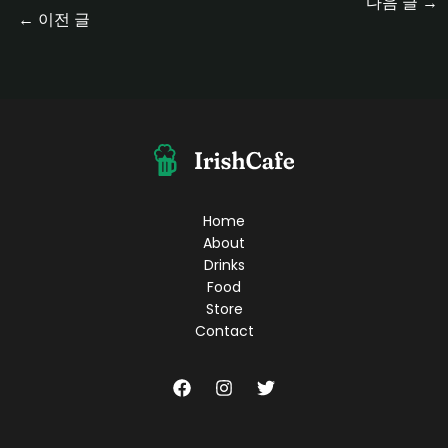
다음 글
→
←
이전 글
Home
About
Drinks
Food
Store
Contact