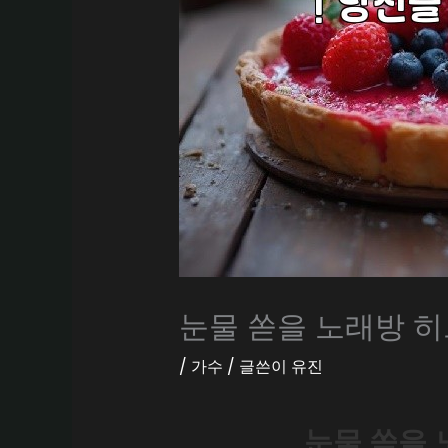
눈물 쏟을 노래방 히
/
가수
/ 글쓴이
유진
눈물 쏟을 