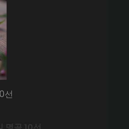
0선
 명곡 10선