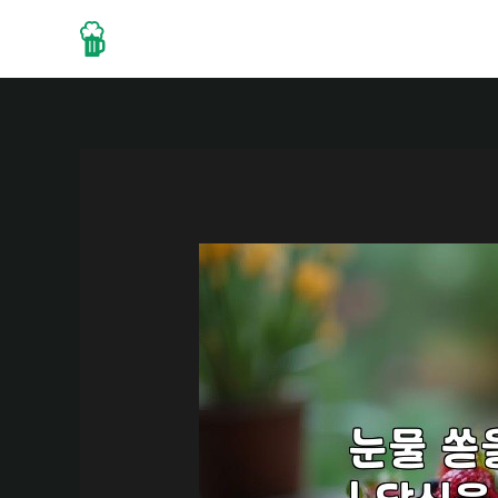
콘
텐
Home
About
Drinks
츠
로
건
너
뛰
기