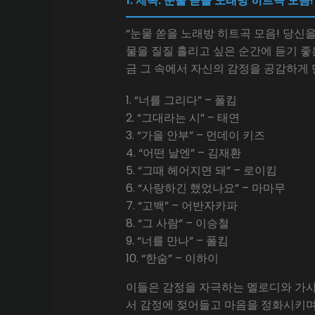
1. 제목: 눈물 쏟을 노래방 히트곡 모음
“눈물 쏟을 노래방 히트곡 모음! 당신
물을 질질 흘리고 싶은 순간에 듣기 좋
금 그 속에서 자신의 감정을 공감하게
1. “너를 그리다” – 폴킴
2. “그대라는 시” – 태연
3. “가을 안부” – 먼데이 키즈
4. “어떤 날엔” – 김재환
5. “그때 헤어지면 돼” – 로이킴
6. “사랑하긴 했었나요” – 마마무
7. “고백” – 어반자카파
8. “그 사람” – 이승철
9. “너를 만나” – 폴킴
10. “한숨” – 이하이
이들은 감정을 자극하는 멜로디와 가사
서 감정에 젖어들고 마음을 정화시키며 