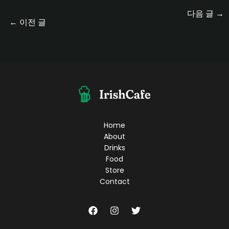
다음 글
→
←
이전 글
Home
About
Drinks
Food
Store
Contact