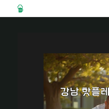
콘
텐
Home
About
Drinks
츠
로
건
너
뛰
기