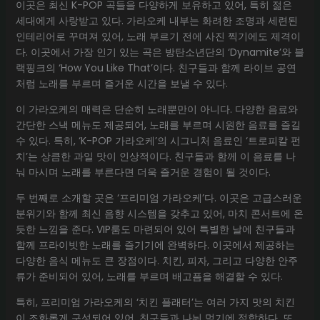
이곳은 최신 K-POP 곡들을 다양하게 보유하고 있어, 특히 젊은
세대에게 사랑받고 있다. 가라오케 내부는 화려한 조명과 세련된
인테리어로 꾸며져 있어, 노래 부르기 전에 사진 찍기에도 제격이
다. 이곳에서 가장 인기 있는 곡은 방탄소년단의 ‘Dynamite’와 블
랙핑크의 ‘How You Like That’이다. 친구들과 함께 라이브 공연
처럼 노래를 부르며 즐거운 시간을 보낼 수 있다.
이 가라오케의 매력은 단순히 노래뿐만이 아니다. 다양한 음료와
간단한 스낵 메뉴도 제공되어, 노래를 부르며 시원한 음료를 즐길
수 있다. 특히, ‘K-POP 가라오케’의 시그니처 음료인 ‘트로피칼 펀
치’는 상큼한 과일 맛이 인상적이다. 친구들과 함께 이 음료를 나
눠 마시며 노래를 부른다면 더욱 즐거운 경험이 될 것이다.
두 번째로 소개할 곳은 ‘프리미엄 가라오케’다. 이곳은 고급스러운
분위기와 함께 최신 음향 시스템을 갖추고 있어, 마치 콘서트에 온
듯한 느낌을 준다. VIP룸도 마련되어 있어 특별한 날에 친구들과
함께 프라이빗한 노래를 즐기기에 완벽하다. 이곳에서 제공하는
다양한 음식 메뉴도 큰 장점이다. 치킨, 피자, 그리고 다양한 안주
류가 준비되어 있어, 노래를 부르며 배고픔을 해결할 수 있다.
특히, 프리미엄 가라오케의 ‘치킨 플래터’는 여러 가지 맛의 치킨
이 조화롭게 구성되어 있어, 친구들과 나눠 먹기에 적합하다. 또