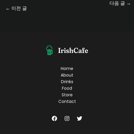
다음 글
→
←
이전 글
Home
About
Drinks
Food
Store
Contact