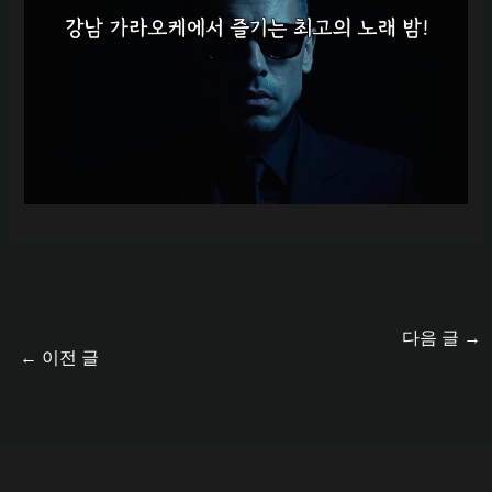
다음 글
→
←
이전 글