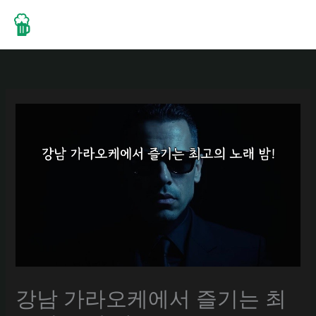
콘
텐
츠
로
건
너
뛰
기
강남 가라오케에서 즐기는 최