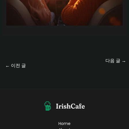
다음 글
→
←
이전 글
Home