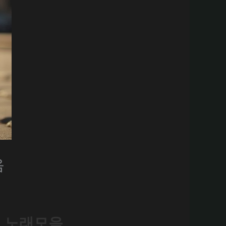
음
기 노래모음