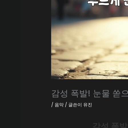
감성 폭발! 눈물 쏟
/
음악
/ 글쓴이
유진
감성 폭발