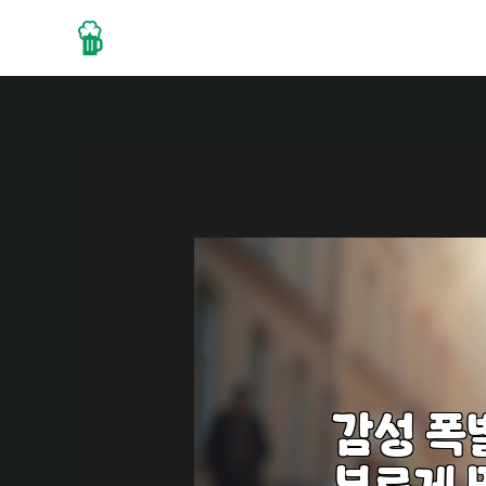
콘
텐
Home
About
Drinks
츠
로
건
너
뛰
기