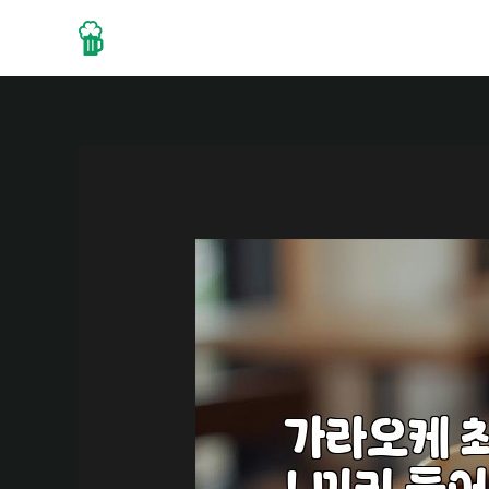
콘
텐
Home
About
Drinks
츠
로
건
너
뛰
기